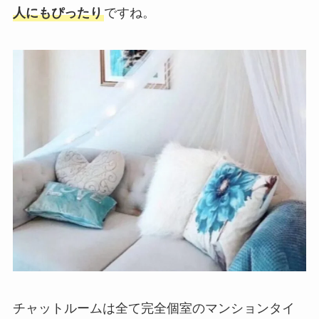
2ショットチャット
125円/分
人にもぴったり
ですね。
時給換算：7,500円
パーティーチャッ
75円/分 × 参加人数
ト
時給換算：4,500円
双方向チャット
250円/分 × 参加人
数
時給換算：15,000
円
チャットルームは全て完全個室のマンションタイ