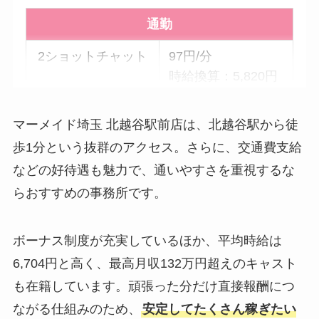
通勤
2ショットチャット
97円/分
時給換算：5,820円
パーティーチャッ
58円/分 × 参加人数
マーメイド埼玉 北越谷駅前店は、北越谷駅から徒
ト
時給換算：3,480円
歩1分という抜群のアクセス。さらに、交通費支給
× 参加人数
などの好待遇も魅力で、通いやすさを重視するな
双方向チャット
195円/分 × 参加人
らおすすめの事務所です。
数
時給換算：11,700
円
ボーナス制度が充実しているほか、平均時給は
6,704円と高く、最高月収132万円超えのキャスト
も在籍しています。頑張った分だけ直接報酬につ
在宅
ながる仕組みのため、
安定してたくさん稼ぎたい