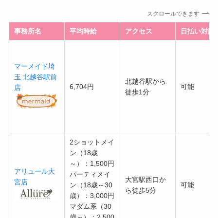
スクロールできます
事務所名
平均時給
アクセス
日払い対応
マーメイド埼
玉 北越谷駅前
北越谷駅から
6,704円
可能
店
徒歩1分
2ショットメイ
ン（18歳
～）：1,500円
アリュール大
パーティメイ
大宮駅西口か
宮店
ン（18歳～30
可能
ら徒歩5分
歳）：3,000円
マダム系（30
歳～）：2,500