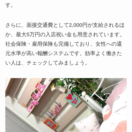
す。
在宅
2ショットチャット
130円/分
さらに、面接交通費として2,000円が支給されるほ
時給換算：7,800円
か、最大5万円の入店祝い金も用意されています。
社会保険・雇用保険も完備しており、女性への還
パーティーチャッ
50円/分 × 参加人数
元水準が高い報酬システムです。効率よく働きた
ト
時給換算：3,000円
× 参加人数
い人は、チェックしてみましょう。