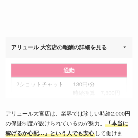
アリュール 大宮店の報酬の詳細を見る
▼
通勤
2ショットチャット
130円/分
時給換算：7,800円
パーティーチャッ
50円/分 × 参加人数
アリュール大宮店は、業界では珍しい時給2,000円
ト
時給換算：3,000円
の保証制度が設けられているのが魅力。
「本当に
× 参加人数
稼げるか心配…」という人でも安心
して働けま