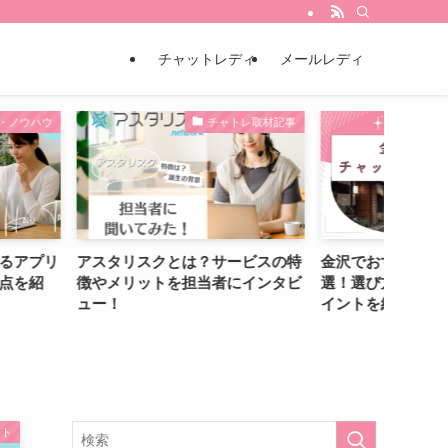
チャットレディ
メールレディ
チャトレ取材記事
地域のチャトレ事情
チ
スクとは？サービスの特
金沢でおすすめチャットレディ10
チャ
ットを担当者にインタビ
選！選び方や安全に働くためのポ
危な
イントを紹介
評判
イト