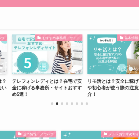
すすめ事務所・サイト
基本情報・ノウハウ
ィとは？在宅で安
リモ活とは？安全に稼げるアプリ
アスタリ
所・サイトおすす
や初心者が使う際の注意点を紹
徴やメリ
介！
ュー！
基本情報・ノウハウ
メルレおすすめサ