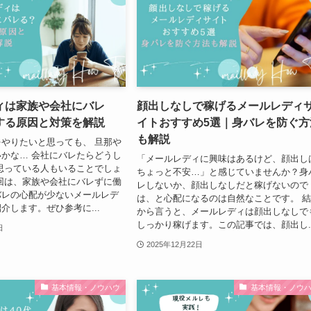
ィは家族や会社にバレ
顔出しなしで稼げるメールレディ
する原因と対策を解説
イトおすすめ5選｜身バレを防ぐ方
も解説
やりたいと思っても、 旦那や
かな… 会社にバレたらどうし
「メールレディに興味はあるけど、顔出し
思っている人もいることでしょ
ちょっと不安…」と感じていませんか？身
回は、家族や会社にバレずに働
レしないか、顔出しなしだと稼げないので
バレの心配が少ないメールレデ
は、と心配になるのは自然なことです。 
介します。ぜひ参考に...
から言うと、メールレディは顔出しなしで
しっかり稼げます。この記事では、顔出し..
日
2025年12月22日
基本情報・ノウハウ
基本情報・ノウ