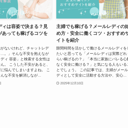
ディは容姿で決まる？見
主婦でも稼げる？メールレディの
があっても稼げるコツを
め方・安全に働くコツ・おすすめ
イトを紹介
信がないけれど、チャットレデ
隙間時間を活かして働けるメールレディを
る…。」そんな不安を抱えなが
たいと思っても「メールレディは実際どれ
ディ 容姿」と検索する女性は
らい稼げるの？」「本当に家族にバレる心
ん。 こうした不安があると、
なく安全に働ける？」と気になる人もいる
に悩んでしまいますよね。 こ
とでしょう。 この記事では、主婦がメー
んな不安を解消しなが...
ディとして安全に活動する方法や、安心...
日
2025年12月10日