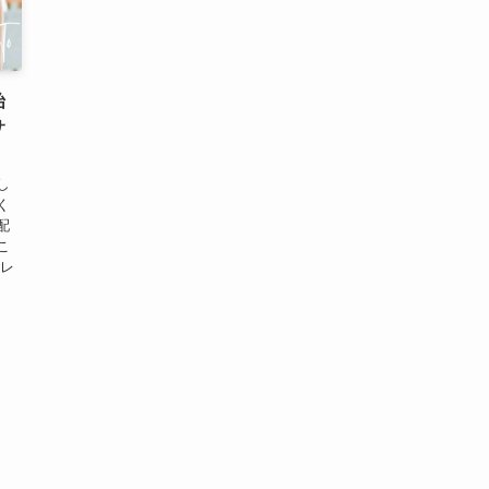
始
サ
し
く
配
こ
ルレ