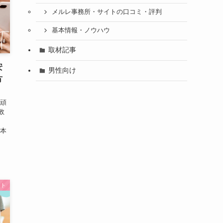
メルレ事務所・サイトの口コミ・評判
基本情報・ノウハウ
取材記事
安
男性向け
方
「頑
敗
、
 本
イト