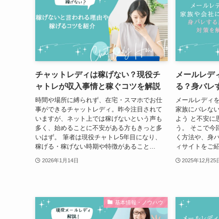
チャットレディは稼げない？現役チ
メールレデ
ャトレが収入事情と稼ぐコツを解説
る？身バレ
時間や場所に縛られず、在宅・スマホでお仕
メールレディを
事ができるチャットレディ。昨今注目されて
家族にバレない
いますが、ネット上では稼げないという声も
よう と不安に
多く、始めることに不安がある方もきっと多
う。 そこで今
いはず。 筆者は現役チャトレ5年目になり、
く方法や、身
稼げる・稼げない時期や特徴があること...
ィサイトをご紹
2026年1月14日
2025年12月25
基本情報・ノウハウ