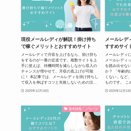
現役メールレディが解説！掛け持ち
メールレデ
で稼ぐメリットとおすすめサイト
すすめサイ
メールレディで月収を上げるなら、掛け持ち
メールレディに
をするのが一番の近道です。複数サイトを上
メールレディ
手に使えば、待機時間を減らしながら収入の
を踏み出せな
チャンスが増やせて、月収の底上げが可能
か？ 「年齢的
に！ 本記事では、メールレディを掛け持ちし
くない」など
て収入を伸ばすコツと失敗しないための注...
ものです。 こ
2025年12月19日
2025年12月19
基本情報・ノウハウ