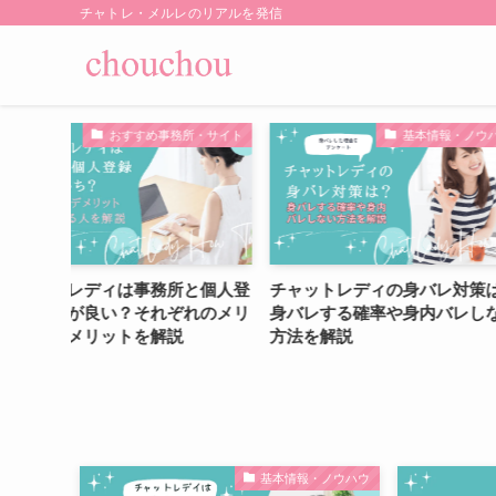
チャトレ・メルレのリアルを発信
事務所・サイト
基本情報・ノウハウ
お
務所と個人登
チャットレディの身バレ対策は？
テレフォンレデ
れぞれのメリ
身バレする確率や身内バレしない
全に稼げる事務
解説
方法を解説
め5選！
基本情報・ノウハウ