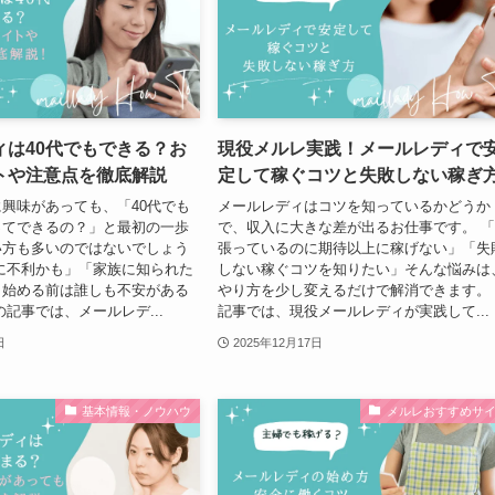
ィは40代でもできる？お
現役メルレ実践！メールレディで
トや注意点を徹底解説
定して稼ぐコツと失敗しない稼ぎ
興味があっても、「40代でも
メールレディはコツを知っているかどうか
ってできるの？」と最初の一歩
で、収入に大きな差が出るお仕事です。 
い方も多いのではないでしょう
張っているのに期待以上に稼げない」「失
に不利かも」「家族に知られた
しない稼ぐコツを知りたい」そんな悩みは
、始める前は誰しも不安がある
やり方を少し変えるだけで解消できます。
の記事では、メールレデ...
記事では、現役メールレディが実践して...
日
2025年12月17日
基本情報・ノウハウ
メルレおすすめサ