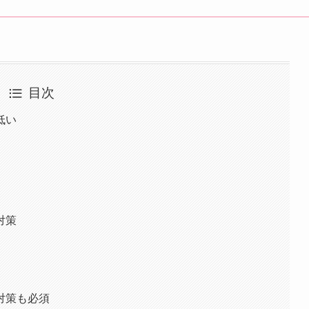
目次
低い
対策
対策も必須