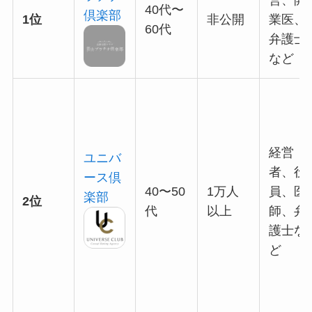
40代〜
倶楽部
1位
非公開
業医、
60代
弁護士
など
経営
ユニバ
者、役
ース倶
40〜50
1万人
員、医
楽部
2位
代
以上
師、弁
護士な
ど