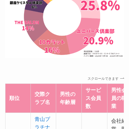
スクロールできます
サービ
男性会
交際ク
男性の
順位
ス会員
員の職
ラブ名
年齢層
数
業
青山プ
会社経
ラチナ
営、開