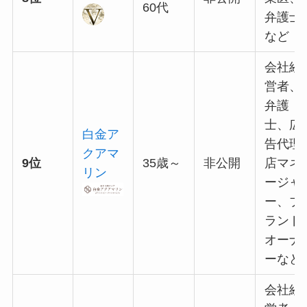
60代
弁護士
など
会社経
営者、
弁護
士、広
白金ア
告代理
クアマ
9位
35歳～
非公開
店マネ
リン
ージャ
ー、ブ
ランド
オーナ
ーなど
会社経