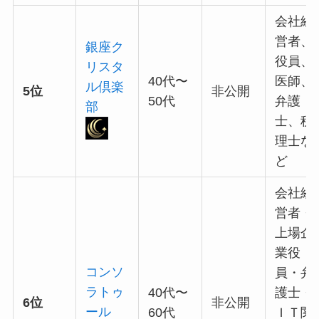
会社経
営者、
銀座ク
役員、
リスタ
40代〜
医師、
ル倶楽
5位
非公開
50代
弁護
部
士、税
理士な
ど
会社経
営者・
上場企
業役
コンソ
員・弁
ラトゥ
40代〜
護士・
6位
非公開
ール
60代
ＩＴ関