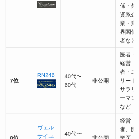
係・外
資系企
業・業
界関係
者など
医者・
経営
者・エ
RN246
40代〜
7位
非公開
リート
60代
サラリ
ーマン
など
経営
ヴェル
者、開
40代〜
サイユ
8位
非公開
業医、