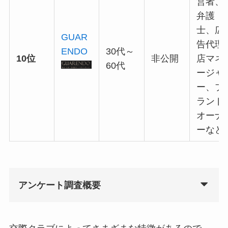
営者、
弁護
士、広
GUAR
告代理
ENDO
30代～
10位
非公開
店マネ
60代
ージャ
ー、ブ
ランド
オーナ
ーなど
アンケート調査概要