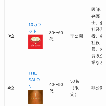
医師、
弁護
士、会
10カラ
社経営
ット
30〜60
3位
非公開
者、会
代
社役
員、外
資系企
業など
THE
SALO
50名
40〜50
N
4位
（限
非公開
代
定）