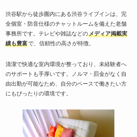
双方向チャット
120円/分
渋谷駅から徒歩圏内にある渋谷ライブインは、完
時給換算：7,200円
全個室・防音仕様のチャットルームを備えた老舗
パーティーチャッ
30円/分 × 参加人数
事務所です。テレビや雑誌などの
メディア掲載実
ト
時給換算：1,800円
績も豊富
で、信頼性の高さが特徴。
× 参加人数
清潔で快適な室内環境が整っており、未経験者へ
在宅
のサポートも手厚いです。ノルマ・罰金がなく自
由出勤が可能なため、自分のペースで働きたい方
2ショットチャット
75円/分
にもぴったりの環境です。
時給換算：4,500円
双方向チャット
120円/分
時給換算：7,200円
パーティーチャッ
30円/分 × 参加人数