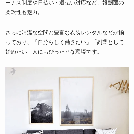
ーナス制度や日払い・週払い対応など、報酬面の
在宅
柔軟性も魅力。
2ショットチャット
75円/分
さらに清潔な空間と豊富な衣装レンタルなどが揃
時給換算 4,500円
っており、「自分らしく働きたい」「副業として
パーティーチャッ
30円/分× 参加人数
始めたい」人にもぴったりな環境です。
ト
時給換算 1,800円×
参加人数
双方向チャット
120円/分
時給換算 7,200円