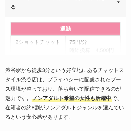
▼
る
通勤
2ショットチャット
75円/分
時給換算：4,500円
パーティーチャッ
30円/分 × 参加人数
渋谷駅から徒歩3分という好立地にあるチャットス
ト
時給換算：1,800円
タイル渋谷店は、プライバシーに配慮されたブー
× 参加人数
ス環境が整っており、落ち着いて配信できるのが
双方向チャット
120円/分 × 参加人
魅力です。
ノンアダルト希望の女性も活躍中
で、
数
在籍者の約8割がノンアダルトジャンルを選んでい
時給換算：7,200円
るという安心感があります。
× 参加人数