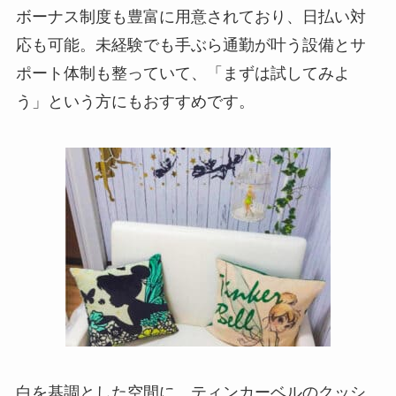
ボーナス制度も豊富に用意されており、日払い対
在宅
応も可能。未経験でも手ぶら通勤が叶う設備とサ
2ショットチャット
75円/分
ポート体制も整っていて、「まずは試してみよ
時給換算：4,500円
う」という方にもおすすめです。
パーティーチャッ
30円/分 × 参加人数
ト
時給換算：1,800円
× 参加人数
双方向チャット
120円/分 × 参加人
数
時給換算：7,200円
× 参加人数
白を基調とした空間に、ティンカーベルのクッシ