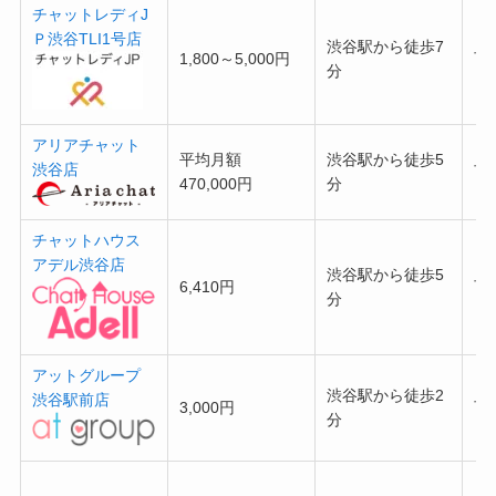
チャットレディJ
Ｐ渋谷TLI1号店
渋谷駅から徒歩7
1,800～5,000円
可
分
アリアチャット
平均月額
渋谷駅から徒歩5
渋谷店
可
470,000円
分
チャットハウス
アデル渋谷店
渋谷駅から徒歩5
6,410円
可
分
アットグループ
渋谷駅から徒歩2
渋谷駅前店
3,000円
可
分