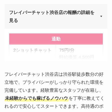
フレイバーチャット渋谷店の報酬の詳細を
▼
見る
通勤
2ショットチャット
75円/分
時給換算 4,500円
パーティーチャッ
30円/分× 参加人数
フレイバーチャット渋谷店は渋谷駅徒歩数分の好
ト
時給換算 1,800円×
立地で、プライバシーがしっかり守られた環境を
参加人数
完備しています。経験豊富なスタッフが在籍し、
双方向チャット
120円/分
未経験からでも稼げるノウハウ
を丁寧に教えてく
時給換算 7,200円
れるので安心してスタートできます。高待遇のボ