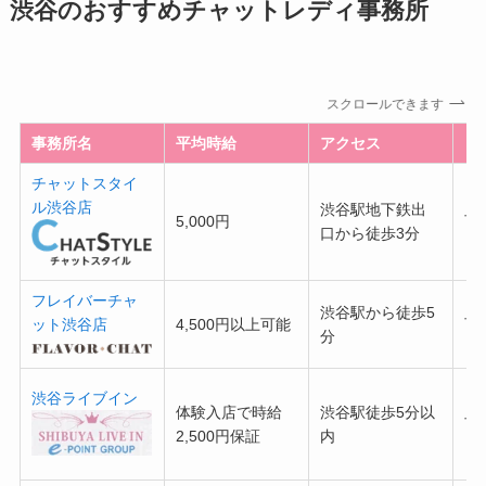
渋谷のおすすめチャットレディ事務所
スクロールできます
事務所名
平均時給
アクセス
日
チャットスタイ
ル渋谷店
渋谷駅地下鉄出
5,000円
可
口から徒歩3分
フレイバーチャ
渋谷駅から徒歩5
ット渋谷店
4,500円以上可能
可
分
渋谷ライブイン
体験入店で時給
渋谷駅徒歩5分以
可
2,500円保証
内