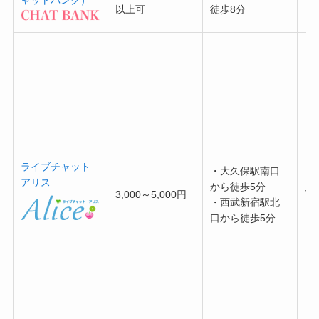
ャットバンク）
可
以上可
徒歩8分
ライブチャット
・大久保駅南口
アリス
から徒歩5分
3,000～5,000円
可
・西武新宿駅北
口から徒歩5分