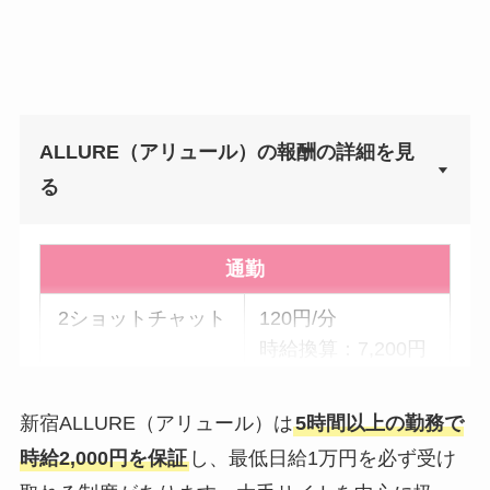
ALLURE（アリュール）の報酬の詳細を見
▼
る
通勤
2ショットチャット
120円/分
時給換算：7,200円
パーティーチャッ
45円/分 × 参加人数
新宿ALLURE（アリュール）は
5時間以上の勤務で
ト
時給換算：2,700円
時給2,000円を保証
し、最低日給1万円を必ず受け
× 参加人数