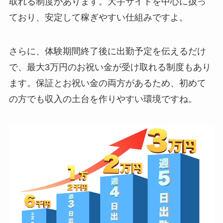
取れる制度があります。大手サイトを中心に扱っ
ており、安定して稼ぎやすい仕組みですよ。
在宅
2ショットチャット
120円/分
さらに、体験期間終了後に出勤予定を伝えるだけ
時給換算：7,200円
で、最大3万円のお祝い金が受け取れる制度もあり
ます。保証とお祝い金の両方があるため、初めて
パーティーチャッ
45円/分 × 参加人数
の方でも収入の土台を作りやすい環境ですね。
ト
時給換算：2,700円
× 参加人数