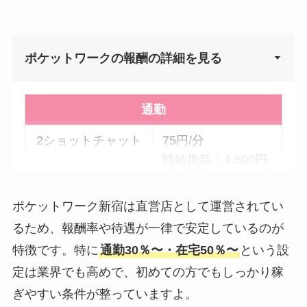
ポケットワークの報酬の詳細を見る
▼
通勤
2ショットチャット
75円/分
時給換算：4,500円
パーティーチャッ
30円/分 × 参加人数
ポケットワーク新宿は直営店として運営されてい
ト
時給換算：1,800円
るため、報酬率や待遇が一律で安定しているのが
× 参加人数
特徴です。特に
通勤30％〜・在宅50％〜
という設
双方向チャット
120円/分 × 参加人
定は業界でも高めで、初めての方でもしっかり稼
数
ぎやすい条件が整っていますよ。
時給換算：7,200円