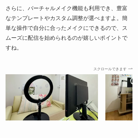
× 参加人数
さらに、バーチャルメイク機能も利用でき、豊富
なテンプレートやカスタム調整が選べますよ。簡
双方向チャット
200円/分 × 参加人
単な操作で自分に合ったメイクにできるので、ス
数
ムーズに配信を始められるのが嬉しいポイントで
時給換算：12,000
円 × 参加人数
すね。
バーチャルチャッ
30~175円/分
ト
時給換算：1,800円
スクロールできます
~10,500円
テレフォン
32~73円/分
時給換算：1,920円
~4,380円