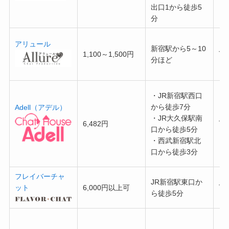
出口1から徒歩5
分
アリュール
新宿駅から5～10
1,100～1,500円
可
分ほど
・JR新宿駅西口
から徒歩7分
Adell（アデル）
・JR大久保駅南
6,482円
可
口から徒歩5分
・西武新宿駅北
口から徒歩3分
フレイバーチャ
JR新宿駅東口か
ット
6,000円以上可
可
ら徒歩5分