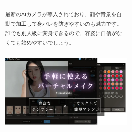
× 参加人数
最新のAIカメラが導入されており、顔や背景を自
バーチャルチャッ
30~175円/分
動で加工して身バレを防ぎやすいのも魅力です。
ト
時給換算：1,800円
誰でも別人級に変身できるので、容姿に自信がな
~10,500円
くても始めやすいでしょう。
テレフォン
32~73円/分
時給換算：1,920円
~4,380円
在宅
2ショットチャット
125円/分
時給換算：7,500円
パーティーチャッ
50円/分 × 参加人数
ト
時給換算：3,000円