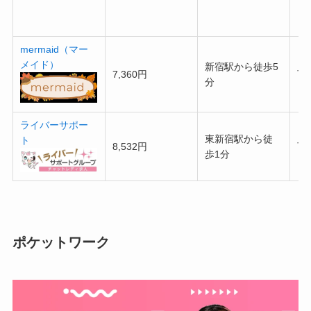
mermaid（マー
メイド）
新宿駅から徒歩5
7,360円
可
分
ライバーサポー
東新宿駅から徒
ト
8,532円
可
歩1分
ポケットワーク